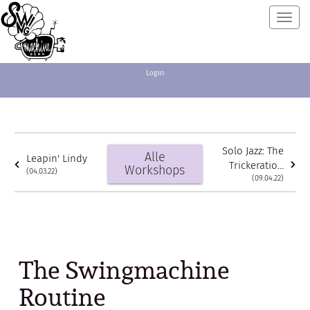
Toggl
navig
Login
Solo Jazz: The
Alle
Leapin' Lindy
Trickeration
Workshops
(04.03.22)
Routine (Norma
(09.04.22)
Miller)
The Swingmachine
Routine