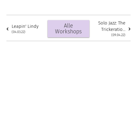
Solo Jazz: The
Alle
Leapin' Lindy
Trickeration
Workshops
(04.03.22)
Routine (Norma
(09.04.22)
Miller)