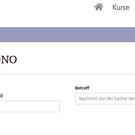
Kurse
 ONO
Betreff
il