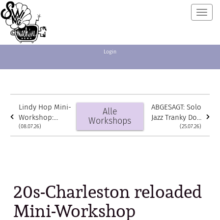
Toggl
navig
Login
Lindy Hop Mini-
ABGESAGT: Solo
Alle
Workshop:
Jazz Tranky Doo
Workshops
Fancy Moves
(08.07.26)
Routine
(25.07.26)
mit Jana & Dave
20s-Charleston reloaded
Mini-Workshop