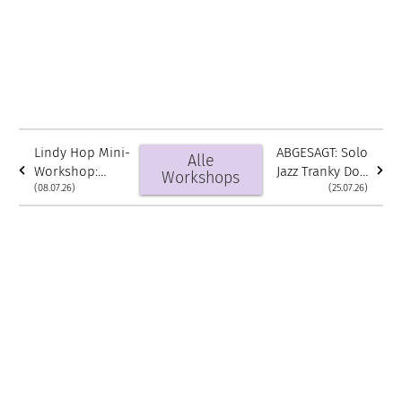
Lindy Hop Mini-
ABGESAGT: Solo
Alle
Workshop:
Jazz Tranky Doo
Workshops
Fancy Moves
(08.07.26)
Routine
(25.07.26)
mit Jana & Dave