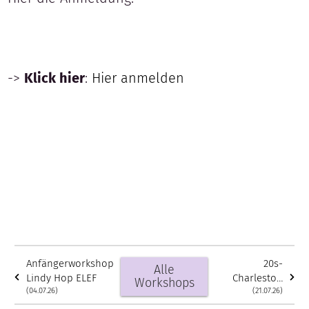
->
Klick hier
:
Hier anmelden
Anfängerworkshop
20s-
Alle
Lindy Hop ELEF
Charleston
Workshops
(04.07.26)
reloaded
(21.07.26)
Mini-