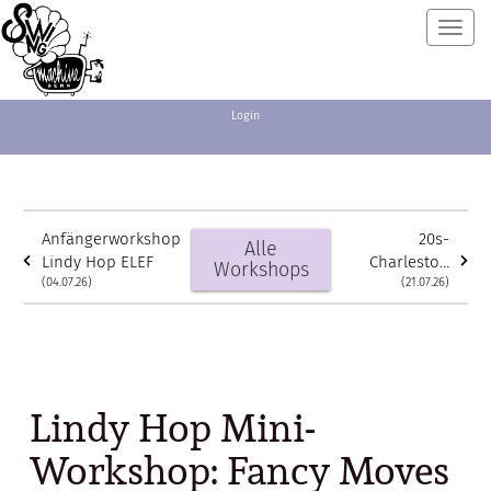
Toggl
navig
Login
Anfängerworkshop
20s-
Alle
Lindy Hop ELEF
Charleston
Workshops
(04.07.26)
reloaded
(21.07.26)
Mini-
Workshop
Lindy Hop Mini-
Workshop: Fancy Moves