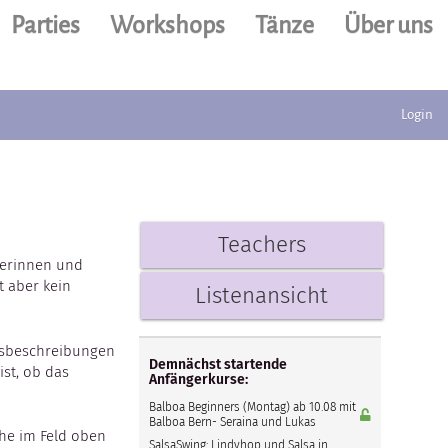
Parties
Workshops
Tänze
Über uns
Login
Teachers
rerinnen und
t aber kein
Listenansicht
rsbeschreibungen
Demnächst startende
st, ob das
Anfängerkurse:
Balboa Beginners (Montag) ab 10.08 mit
Balboa Bern- Seraina und Lukas
che im Feld oben
SalsaSwing: Lindyhop und Salsa in