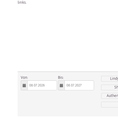
links.
Von:
Bis:
Lind
S
Authen