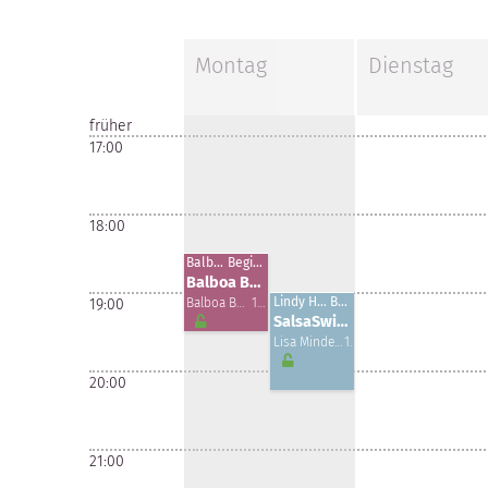
Montag
Dienstag
früher
17:00
18:00
Balboa -
Beginner
Balboa Beginners
Lindy Hop, Andere -
Beginner
19:00
Balboa Bern- Seraina und Lukas
10. Aug
SalsaSwing: Lindyhop und Salsa in einem Kurs!
Lisa Minder & Michael Rosin, Nadine Ammon & Manuel Bertschy
10. Aug
20:00
21:00