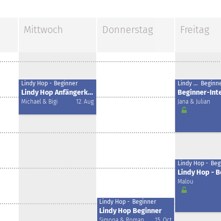
Mittwoch
Donnerstag
Freitag
Lindy Hop -
Beginner
Lindy Hop -
Lindy Hop Anfängerkurs ELEF (Mi 17.30)
Michael & Bigi
12. Aug
Jana & Julian
Lindy Hop -
Beg
Lindy Hop - 
Malou
Lindy Hop -
Beginner
Lindy Hop Beginner
Simona & Roman
15. Oct