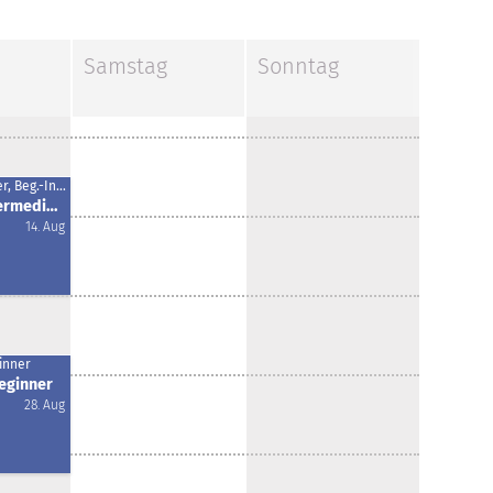
Samstag
Sonntag
Beginner, Beg.-Intermediate
Beginner-Intermediate Kurs Lindy Hop
14. Aug
inner
Beginner
28. Aug