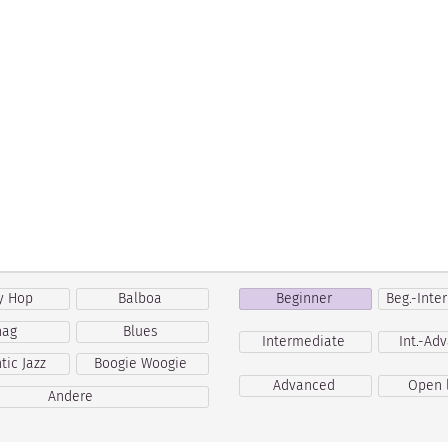
y Hop
Balboa
Beginner
Beg.-Int
hag
Blues
Intermediate
Int.-A
tic Jazz
Boogie Woogie
Advanced
Open 
Andere